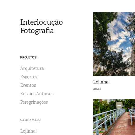
Interlocução 
Fotografia
PROJETOS!
Arquitetura
Esportes
Lojinha!
Eventos
2023
Ensaios Autorais
Peregrinações
SABER MAIS!
Lojinha!